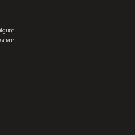
 algum
os em