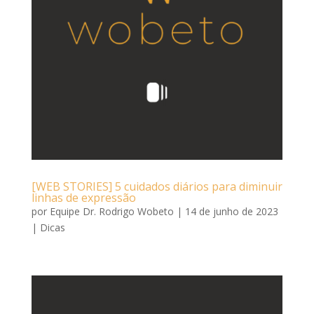
[WEB STORIES] 5 cuidados diários para diminuir
linhas de expressão
por
Equipe Dr. Rodrigo Wobeto
|
14 de junho de 2023
|
Dicas