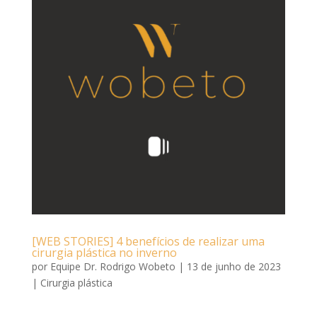
[WEB STORIES] 4 benefícios de realizar uma
cirurgia plástica no inverno
por
Equipe Dr. Rodrigo Wobeto
|
13 de junho de 2023
|
Cirurgia plástica