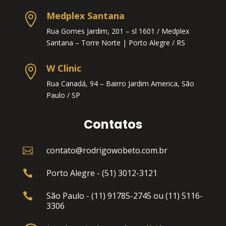
Medplex Santana

Rua Gomes Jardim, 201 – sl 1601 / Medplex
Santana – Torre Norte |
Porto Alegre / RS
W Clinic

Rua Canadá, 94 – Bairro Jardim America, São
Paulo / SP
Contatos
contato@rodrigowobeto.com.br

Porto Alegre - (51) 3012-3121

São Paulo - (11) 91785-2745 ou (11) 5116-

3306