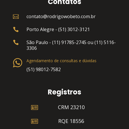
Contatos
contato@rodrigowobeto.com.br

Porto Alegre - (51) 3012-3121

São Paulo - (11) 91785-2745 ou (11) 5116-

3306
Agendamento de consultas e dúvidas
(51) 98012-7582
Registros

CRM 23210

RQE 18556