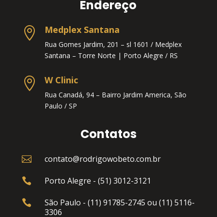
Endereço
Medplex Santana

Rua Gomes Jardim, 201 – sl 1601 / Medplex
Santana – Torre Norte |
Porto Alegre / RS
W Clinic

Rua Canadá, 94 – Bairro Jardim America, São
Paulo / SP
Contatos
contato@rodrigowobeto.com.br

Porto Alegre - (51) 3012-3121

São Paulo - (11) 91785-2745 ou (11) 5116-

3306