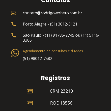
Contatos
contato@rodrigowobeto.com.br

Porto Alegre - (51) 3012-3121

São Paulo - (11) 91785-2745 ou (11) 5116-

3306
Agendamento de consultas e dúvidas
(51) 98012-7582
Registros

CRM 23210

RQE 18556