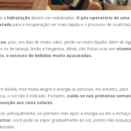
om a
hidratação
devem ser redobrados.
O pós-operatório de uma
ratado
para a recuperação ser mais rápida e o processo de cicatriza
gua
, pois, em dias de muito calor, perde-se muito líquido. Além de ág
s de laranja, limão e tangerina, afinal, são frutas ricas em
vitami
nto, o excesso de bebidas muito açucaradas.
em dúvida, traz muita alegria e energia às pessoas. No entanto, para
ca, o sol não é indicado. Portanto,
cuide-se nas primeiras sema
posição aos raios solares.
, principalmente, no primeiro mês após a cirurgia ou até o inchaço
rizar
, você pode se expor gradualmente ao sol, porém não esqueç
atrizada.