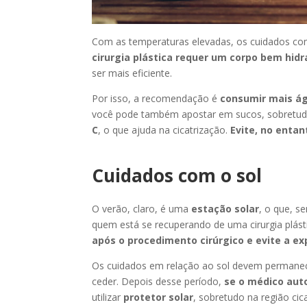
Com as temperaturas elevadas, os cuidados c
cirurgia plástica requer um corpo bem hid
ser mais eficiente.
Por isso, a recomendação é
consumir mais á
você pode também apostar em sucos, sobretudo o
C
, o que ajuda na cicatrização.
Evite, no enta
Cuidados com o sol
O verão, claro, é uma
estação solar
, o que, s
quem está se recuperando de uma cirurgia plásti
após o procedimento cirúrgico e evite a ex
Os cuidados em relação ao sol devem permanecer
ceder. Depois desse período,
se o médico auto
utilizar
protetor solar
, sobretudo na região cic