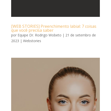
[WEB STORIES] Preenchimento labial: 7 coisas
que você precisa saber
por
Equipe Dr. Rodrigo Wobeto
|
21 de setembro de
2023
|
Webstories