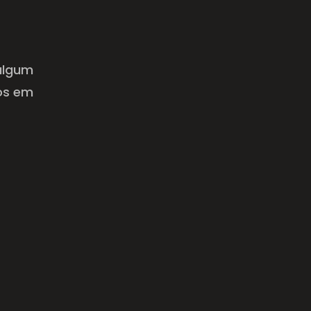
 algum
os em