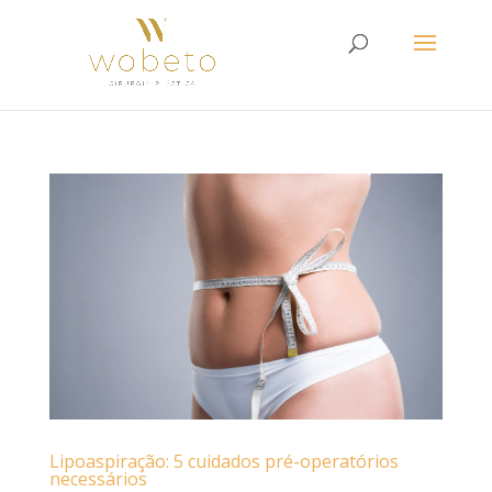
Lipoaspiração: 5 cuidados pré-operatórios
necessários