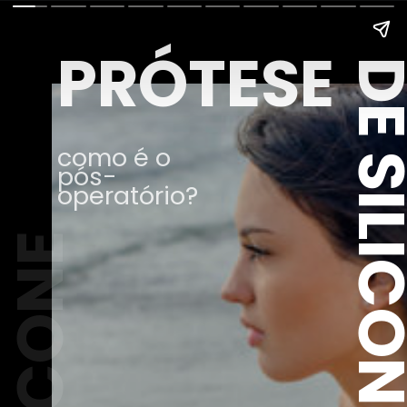
PRÓTESE
DE SILIC
como é o
pós-
operatório?