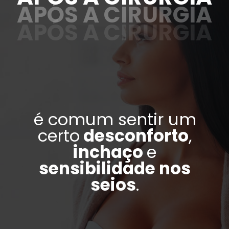
APÓS A CIRURGIA
APÓS A CIRURGIA
é comum sentir um
certo
desconforto
,
inchaço
e
sensibilidade nos
seios
.